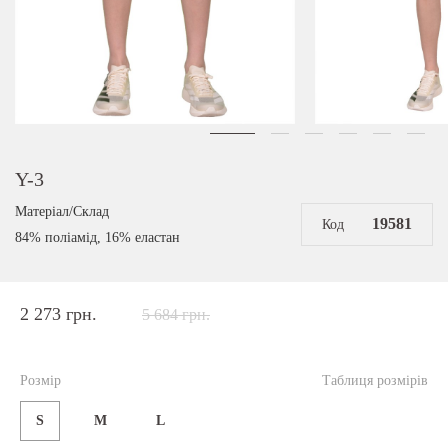
Y-3
Матеріал/Склад
19581
Код
84% поліамід, 16% еластан
2 273 грн.
5 684 грн.
Розмір
Таблиця розмірів
S
M
L