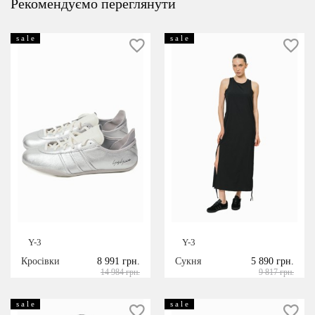
Рекомендуємо переглянути
s a l e
s a l e
Y-3
Y-3
Кросівки
8 991 грн.
Сукня
5 890 грн.
14 984 грн.
9 817 грн.
s a l e
s a l e