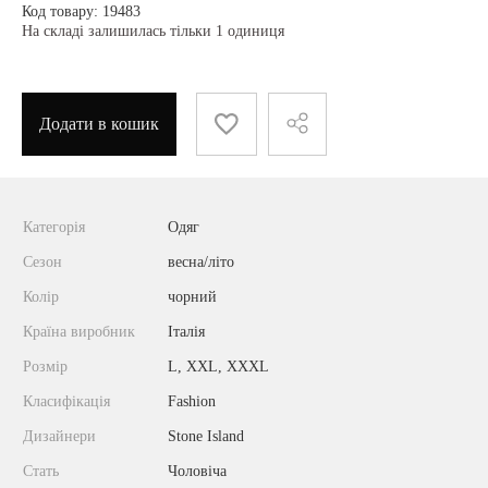
Код товару: 19483
На складі залишилась тільки 1 одиниця
Додати в кошик
Категорія
Одяг
Сезон
весна/літо
Колір
чорний
Країна виробник
Італія
Розмір
L, XXL, ХХХL
Класифікація
Fashion
Дизайнери
Stone Island
Стать
Чоловіча