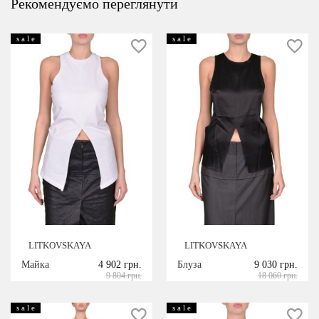
Рекомендуємо переглянути
s a l e
s a l e
LITKOVSKAYA
LITKOVSKAYA
Майка
4 902 грн.
Блуза
9 030 грн.
9 804 грн.
18 060 грн.
s a l e
s a l e