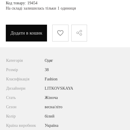
Код товару: 19454
На складі залишилась тільки 1 одиниця
Додати в кошик
Категорія
Одяг
Розмір
38
Класифікація
Fashion
Дизайнери
LITKOVSKAYA
Стать
Жіноча
Сезон
весна/літо
Колір
білий
Країна виробник
Україна