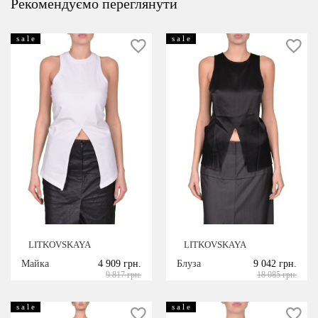
Рекомендуємо переглянути
s a l e
s a l e
LITKOVSKAYA
LITKOVSKAYA
Майка
4 909 грн.
Блуза
9 042 грн.
9 817 грн.
18 085 грн.
s a l e
s a l e