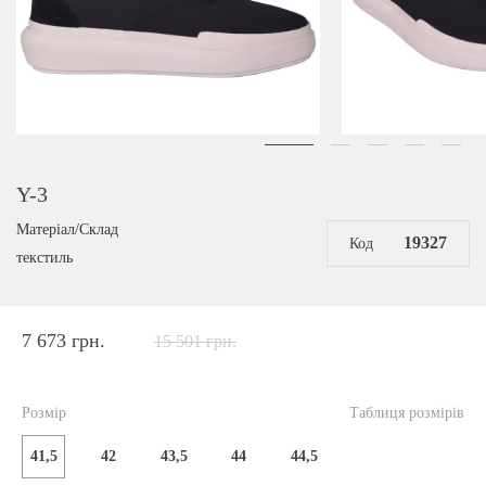
Y-3
Матеріал/Склад
19327
Код
текстиль
7 673 грн.
15 501 грн.
Розмір
Таблиця розмірів
41,5
42
43,5
44
44,5