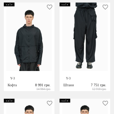
s a l e
s a l e
Y-3
Y-3
Кофта
8 991 грн.
Штани
7 751 грн.
14 984 грн.
12 918 грн.
s a l e
s a l e