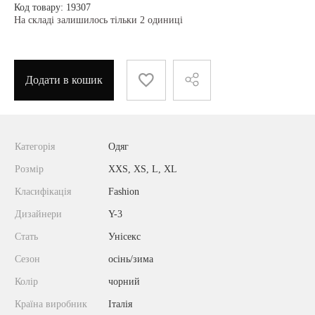
Код товару: 19307
На складі залишилось тільки 2 одиниці
Додати в кошик
Категорія
Одяг
Розмір
XXS, XS, L, XL
Класифікація
Fashion
Дизайнери
Y-3
Стать
Унісекс
Сезон
осінь/зима
Колір
чорний
Країна виробник
Італія