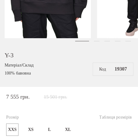
Y-3
Матеріал/Склад
19307
Код
100% бавовна
7 555 грн.
15 501 грн.
Розмір
Таблиця розмірів
XXS
XS
L
XL