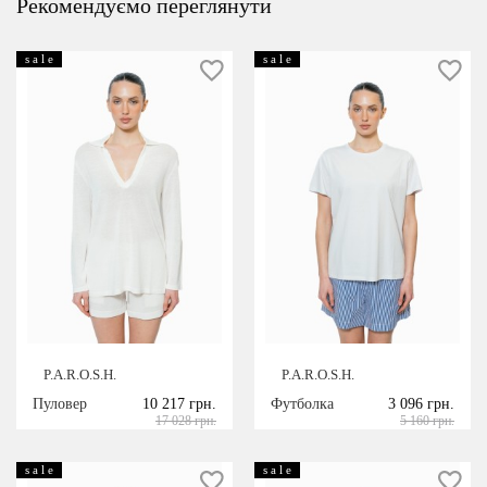
Рекомендуємо переглянути
s a l e
s a l e
P.A.R.O.S.H.
P.A.R.O.S.H.
Пуловер
10 217 грн.
Футболка
3 096 грн.
17 028 грн.
5 160 грн.
s a l e
s a l e