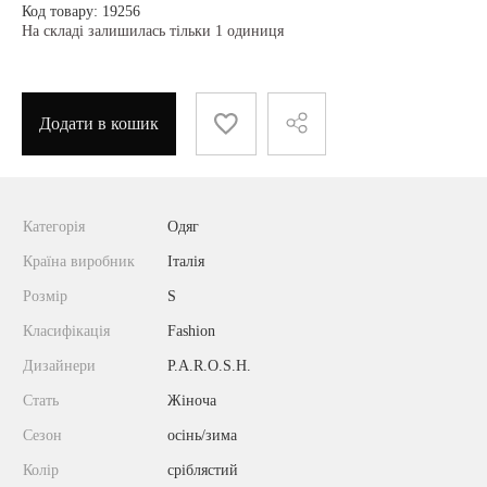
Код товару: 19256
На складі залишилась тільки 1 одиниця
Додати в кошик
Категорія
Одяг
Країна виробник
Італія
Розмір
S
Класифікація
Fashion
Дизайнери
P.A.R.O.S.H.
Стать
Жіноча
Сезон
осінь/зима
Колір
сріблястий