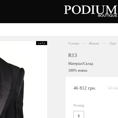
зуття
Аксесуари
Сумки
s a l e
Головна
Жінкам
Одяг
алетки
осоніжки
отильйони
R13
еревики
отфорди
Матеріал/Склад
еди
росівки
100% вовна
офери
окасини
антолети
або
46 812 грн.
97 52
андалії
оботи
Київська область,
ланці
с. Ходосівка, Обухівське щосе 2
уфлі
Розмір
+38 096 704 07 07
льопанці
S
Подивитись на карті