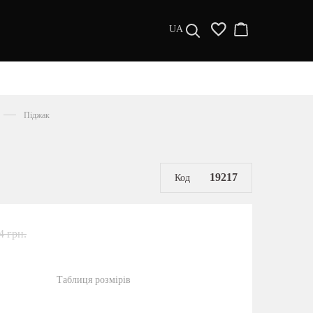
UA
ДИЗАЙНЕРИ
s a l e
Піджак
МУЖЧИНАМ
ЖЕНЩИНАМ
РАСПРОДАЖА
19217
Код
4 грн.
Таблиця розмірів