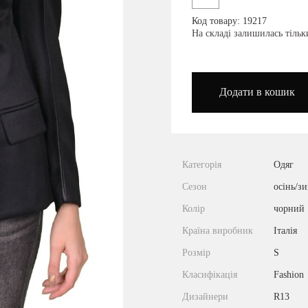
Код товару: 19217
podium_outlet_kiev
На складі залишилась тіль
Додати в кошик
Категорія
Одяг
Сезон
осінь/з
Колір
чорний
Країна виробник
Італія
Розмір
S
Класифікація
Fashion
Дизайнери
R13