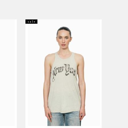
s a l e