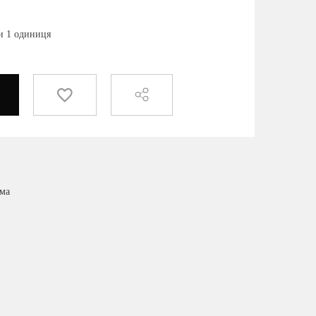
ки 1 одиниця
има