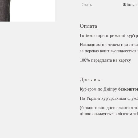
Стать
Жіноча
Оплата
Готівкою при отриманні кур'є
Накладним платежем при отрим
за переказ коштів-оплачується
100% передплата на картку
Доставка
Кур'єром по Дніпру
безкошто
По Україні кур'єрськими слу
(безкоштовно доставляються то
ціною оплачується клієнтом зг