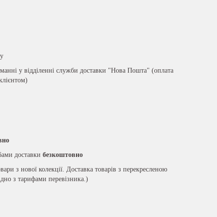
ру
анні у відділенні служби доставки "Нова Пошта" (оплата
 клієнтом)
вно
жбами доставки
безкоштовно
вари з нової колекції. Доставка товарів з перекресленою
ідно з тарифами перевізника.)