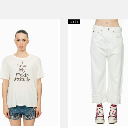
s a l e