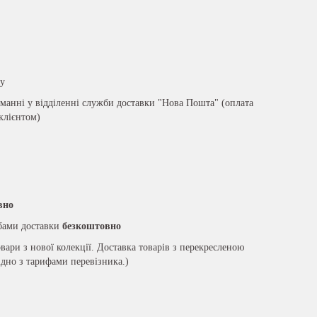
ру
анні у відділенні служби доставки "Нова Пошта" (оплата
 клієнтом)
вно
жбами доставки
безкоштовно
вари з нової колекції. Доставка товарів з перекресленою
ідно з тарифами перевізника.)