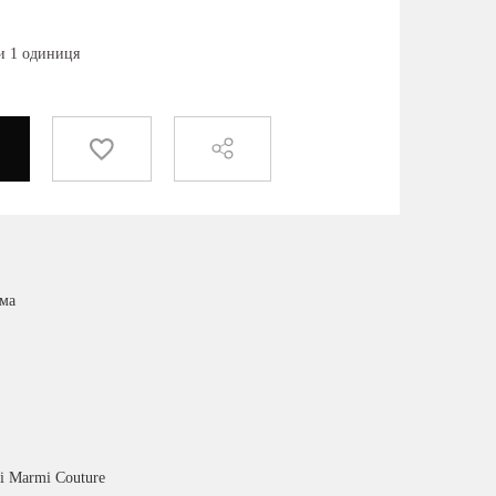
ки 1 одиниця
има
ei Marmi Couture