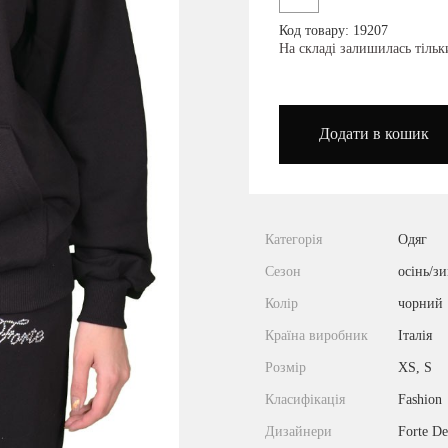
Код товару: 19207
podium_outlet_kiev
На складі залишилась тіль
Додати в кошик
Категорія
Одяг
Сезон
осінь/з
Колір
чорний
Країна виробник
Італія
Розмір
XS, S
Класифікація
Fashion
Дизайнери
Forte D