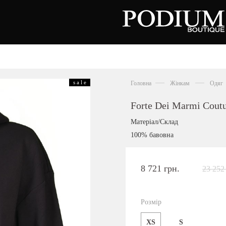
зуття
Аксесуари
Сумки
s a l e
Головна
Жінкам
Одяг
алетки
осоніжки
отильйони
Forte Dei Marmi Cout
еревики
отфорди
Матеріал/Склад
еди
росівки
100% бавовна
офери
окасини
антолети
або
8 721 грн.
23 252
андалії
оботи
Київська область,
ланці
с. Ходосівка, Обухівське щосе 2
уфлі
Розмір
+38 096 704 07 07
льопанці
XS
S
Подивитись на карті