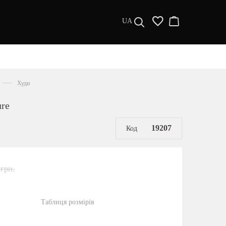
UA
ДИЗАЙНЕРИ
s a l e
Худи
МУЖЧИНАМ
ure
ЖЕНЩИНАМ
РАСПРОДАЖА
19207
Код
 грн.
Таблиця розмірів