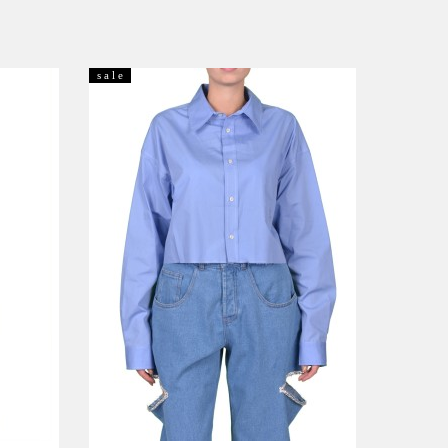
s a l e