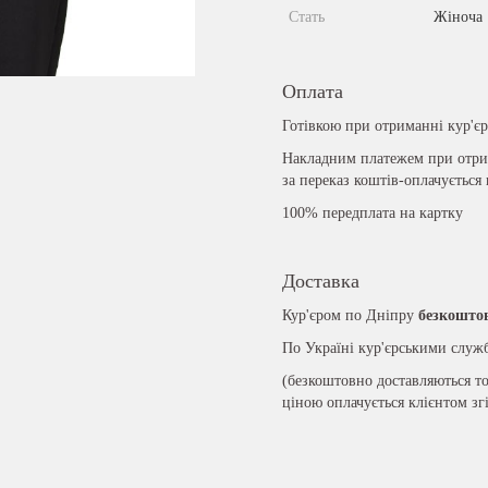
Стать
Жіноча
Оплата
Готівкою при отриманні кур'є
Накладним платежем при отрим
за переказ коштів-оплачується
100% передплата на картку
Доставка
Кур'єром по Дніпру
безкошто
По Україні кур'єрськими слу
(безкоштовно доставляються то
ціною оплачується клієнтом зг