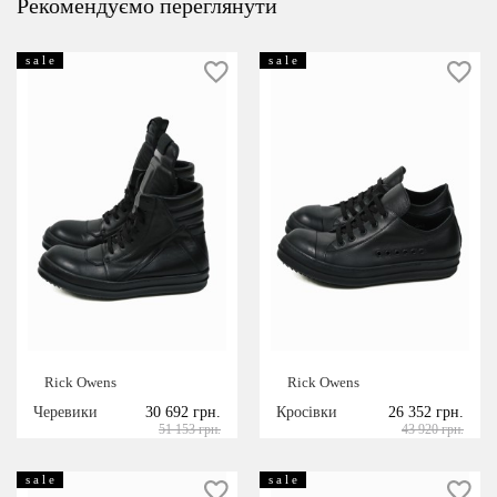
Рекомендуємо переглянути
s a l e
s a l e
Rick Owens
Rick Owens
Черевики
30 692 грн.
Кросівки
26 352 грн.
51 153 грн.
43 920 грн.
s a l e
s a l e