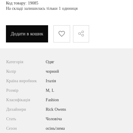
Код товару: 19085
На складі залишилась тільки 1 одиниця
Додати в кошик
Категорія
Одяг
Колір
чорний
Країна виробник
Італія
Розмір
M, L
Класифікація
Fashion
Дизайнери
Rick Owens
Стать
Чоловіча
Сезон
осінь/зима