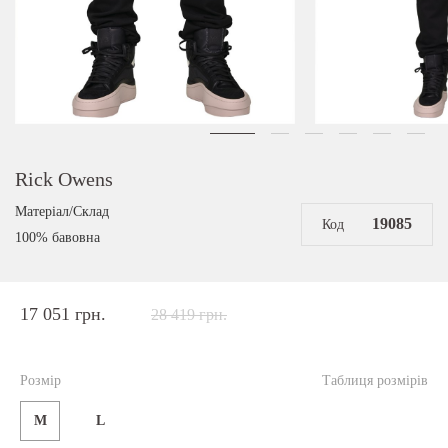
Rick Owens
Матеріал/Склад
19085
Код
100% бавовна
17 051 грн.
28 419 грн.
Розмір
Таблиця розмірів
M
L