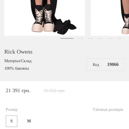
Rick Owens
Матеріал/Склад
19066
Код
100% бавовна
21 391 грн.
35 652 грн.
Розмір
Таблиця розмірів
S
M