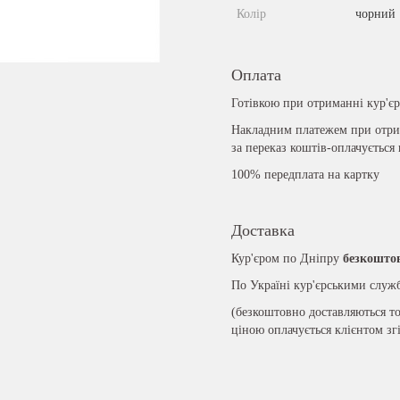
Колір
чорний
Оплата
Готівкою при отриманні кур'є
Накладним платежем при отрим
за переказ коштів-оплачується
100% передплата на картку
Доставка
Кур'єром по Дніпру
безкошто
По Україні кур'єрськими слу
(безкоштовно доставляються то
ціною оплачується клієнтом зг