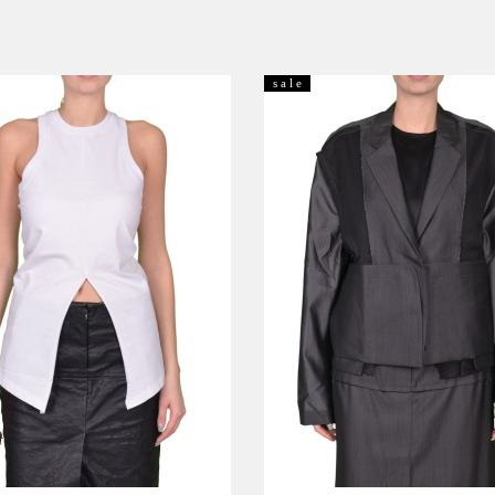
s a l e