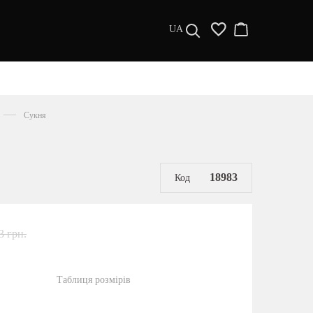
UA
ДИЗАЙНЕРИ
s a l e
Сукня
МУЖЧИНАМ
ЖЕНЩИНАМ
РАСПРОДАЖА
18983
Код
3 грн.
Таблиця розмірів