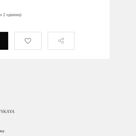
и 2 одиниці
VSKAYA
има