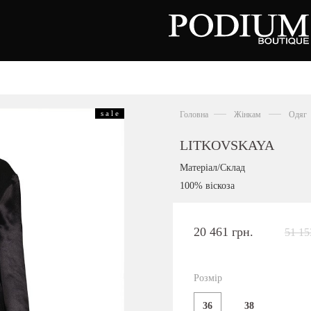
зуття
Аксесуари
Сумки
s a l e
Головна
Жінкам
Одяг
алетки
осоніжки
отильйони
LITKOVSKAYA
еревики
отфорди
Матеріал/Склад
еди
росівки
100% віскоза
офери
окасини
антолети
або
20 461 грн.
51 15
андалії
оботи
Київська область,
ланці
с. Ходосівка, Обухівське щосе 2
уфлі
Розмір
+38 096 704 07 07
льопанці
36
38
Подивитись на карті