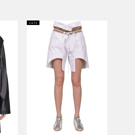
s a l e