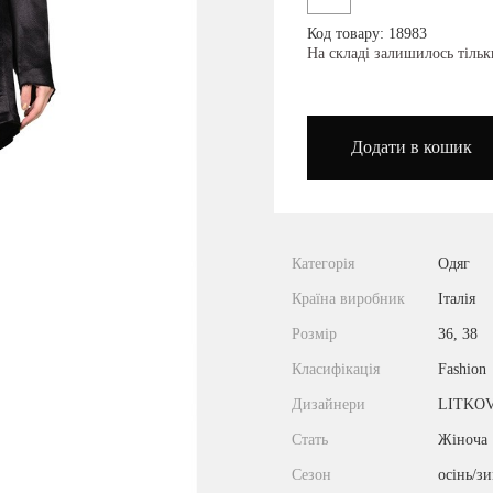
Код товару: 18983
podium_outlet_kiev
На складі залишилось тільк
Додати в кошик
Категорія
Одяг
Країна виробник
Італія
Розмір
36, 38
Класифікація
Fashion
Дизайнери
LITKO
Стать
Жіноча
Сезон
осінь/з