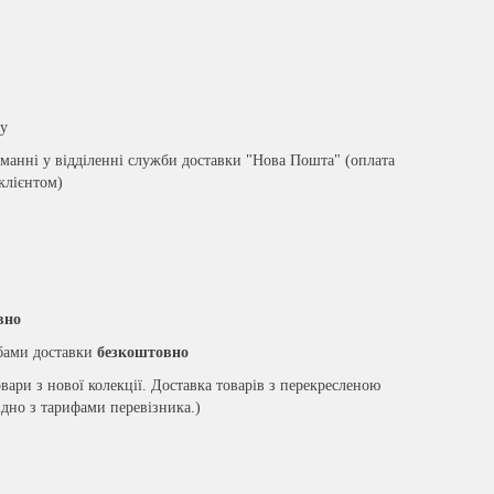
ру
анні у відділенні служби доставки "Нова Пошта" (оплата
 клієнтом)
вно
жбами доставки
безкоштовно
вари з нової колекції. Доставка товарів з перекресленою
ідно з тарифами перевізника.)