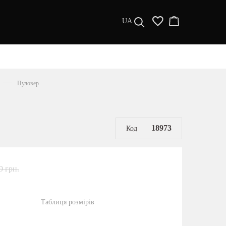
UA
ДИЗАЙНЕРИ
s a l e
Пуловер
МУЖЧИНАМ
ЖЕНЩИНАМ
РАСПРОДАЖА
18973
Код
9 грн.
Таблиця розмірів