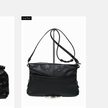
s a l e