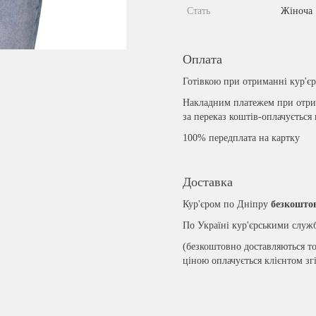
Стать
Жіноча
Оплата
Готівкою при отриманні кур'є
Накладним платежем при отрим
за переказ коштів-оплачується
100% передплата на картку
Доставка
Кур'єром по Дніпру
безкошто
По Україні кур'єрськими слу
(безкоштовно доставляються то
ціною оплачується клієнтом зг