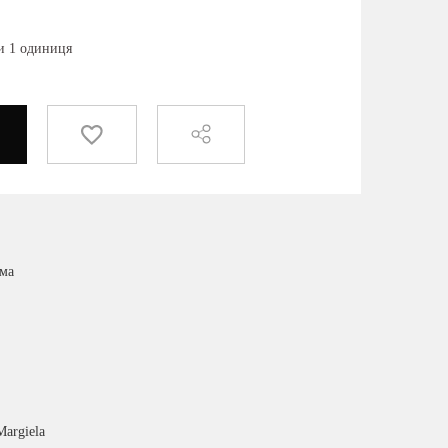
ки 1 одиниця
има
Margiela