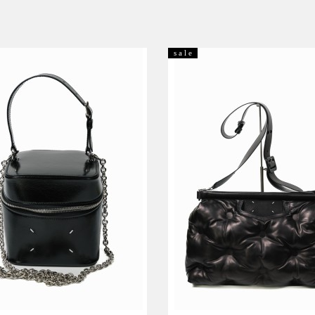
s a l e