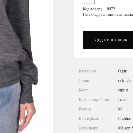
Код товару: 18973
podium_outlet_kiev
На складі залишилась тіль
Додати в кошик
Категорія
Одяг
Сезон
осінь/з
Колір
сірий
Країна виробник
Італія
Розмір
M
Класифікація
Fashion
Дизайнери
Maison 