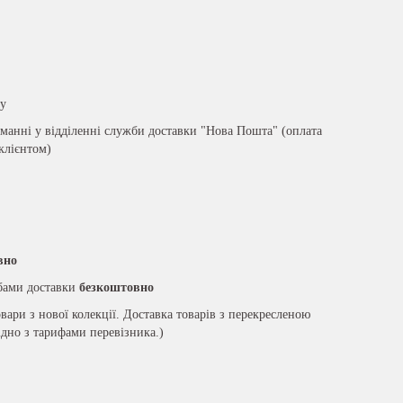
ру
анні у відділенні служби доставки "Нова Пошта" (оплата
 клієнтом)
вно
жбами доставки
безкоштовно
вари з нової колекції. Доставка товарів з перекресленою
ідно з тарифами перевізника.)