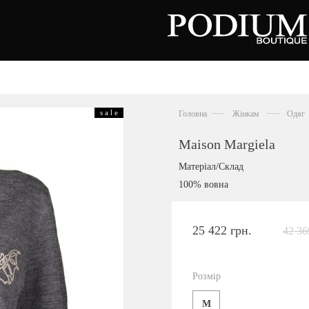
зуття
Аксесуари
Сумки
s a l e
Головна
Жінкам
Одяг
алетки
осоніжки
отильйони
Maison Margiela
еревики
отфорди
Матеріал/Склад
еди
росівки
100% вовна
офери
окасини
антолети
або
25 422 грн.
42 36
андалії
оботи
Київська область,
ланці
с. Ходосівка, Обухівське щосе 2
уфлі
Розмір
+38 096 704 07 07
льопанці
M
Подивитись на карті