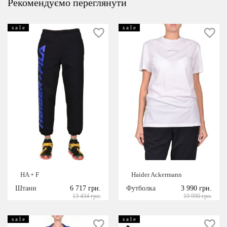
Рекомендуємо переглянути
s a l e
s a l e
HA + F
Haider Ackermann
Штани
6 717 грн.
Футболка
3 990 грн.
13 434 грн.
19 990 грн.
s a l e
s a l e