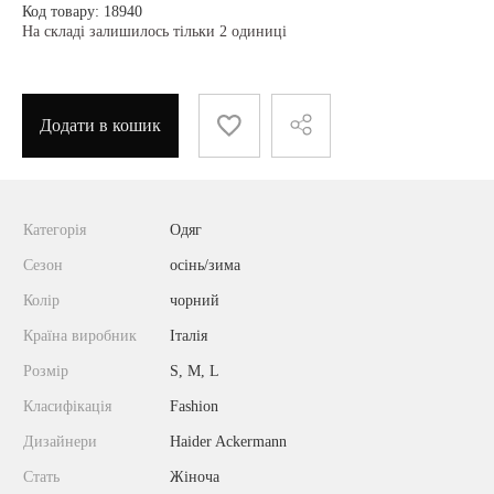
Код товару: 18940
На складі залишилось тільки 2 одиниці
Додати в кошик
Категорія
Одяг
Сезон
осінь/зима
Колір
чорний
Країна виробник
Італія
Розмір
S, M, L
Класифікація
Fashion
Дизайнери
Haider Ackermann
Стать
Жіноча