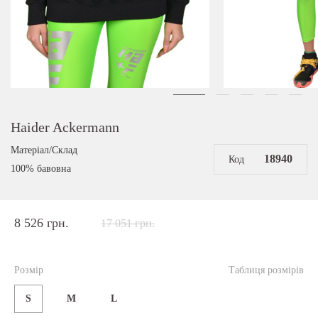
Haider Ackermann
Матеріал/Склад
18940
Код
100% бавовна
8 526 грн.
17 051 грн.
Розмір
Таблиця розмірів
S
M
L