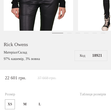
Rick Owens
Матеріал/Склад
18921
Код
97% кашемір, 3% вовна
22 601 грн.
37 668 грн.
Розмір
Таблиця розмірів
XS
M
L