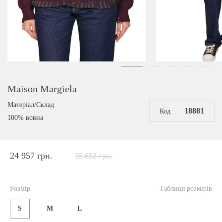
Maison Margiela
Матеріал/Склад
18881
Код
100% вовна
24 957 грн.
35 652 грн.
Розмір
Таблиця розмірів
S
M
L