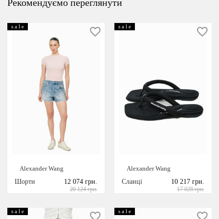
Рекомендуємо переглянути
s a l e
s a l e
Alexander Wang
Alexander Wang
Шорти
12 074 грн.
Сланці
10 217 грн.
20 124 грн.
17 028 грн.
s a l e
s a l e