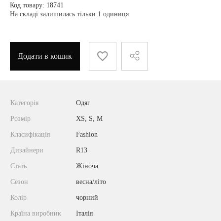
Код товару: 18741
На складі залишилась тільки 1 одиниця
Додати в кошик
Категорія
Одяг
Розмір
XS, S, M
Класифікація
Fashion
Дизайнери
R13
Стать
Жіноча
Сезон
весна/літо
Колір
чорний
Країна виробник
Італія