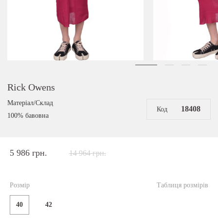
Rick Owens
Матеріал/Склад
18408
Код
100% бавовна
5 986 грн.
14 964 грн.
Розмір
Таблиця розмірів
40
42