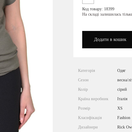
Код товару: 18399
podium_outlet_kiev
На складі залишилась тіль
Додати в кошик
Категорія
Одяг
Сезон
весна/лі
Колір
сірий
Країна виробник
Італія
Розмір
XS
Класифікація
Fashion
Дизайнери
Rick Ow