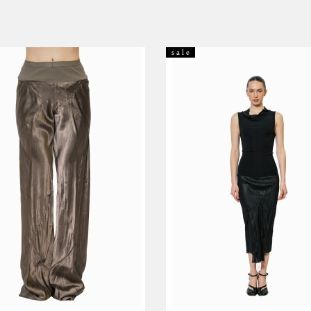
s a l e