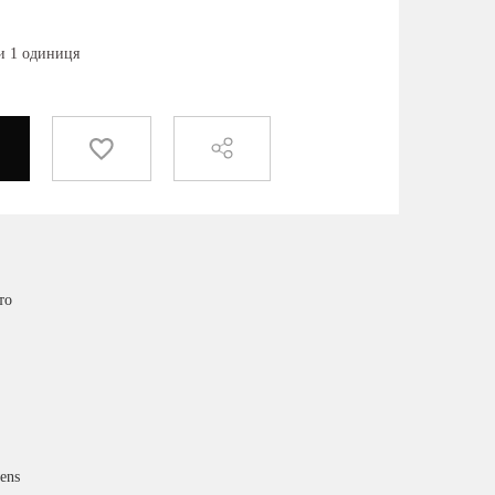
ки 1 одиниця
то
ens