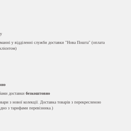
ру
анні у відділенні служби доставки "Нова Пошта" (оплата
 клієнтом)
вно
жбами доставки
безкоштовно
вари з нової колекції. Доставка товарів з перекресленою
ідно з тарифами перевізника.)