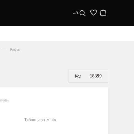
UA
ДИЗАЙНЕРИ
s a l e
Кофта
МУЖЧИНАМ
ЖЕНЩИНАМ
РАСПРОДАЖА
18399
Код
 грн.
Таблиця розмірів