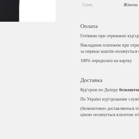
Стать
Жіноча
Оплата
Готівкою при отриманні кур'є
Накладним платежем при отрим
за переказ коштів-оплачується
100% передплата на картку
Доставка
Кур'єром по Дніпру
безкошто
По Україні кур'єрськими слу
(безкоштовно доставляються то
ціною оплачується клієнтом зг