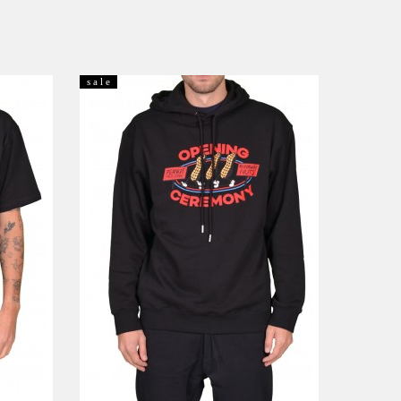
s a l e