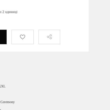
и 2 одиниці
 XXL
 Ceremony
а