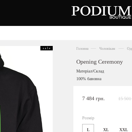
зуття
Аксесуари
Сумки
s a l e
Головна
Чоловікам
Од
алетки
осоніжки
отильйони
Opening Ceremony
еревики
отфорди
Матеріал/Склад
еди
росівки
100% бавовна
офери
окасини
антолети
або
7 484 грн.
15 501
андалії
оботи
Київська область,
ланці
с. Ходосівка, Обухівське щосе 2
уфлі
Розмір
+38 096 704 07 07
льопанці
L
XL
XXL
Подивитись на карті