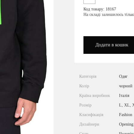
Код товару: 18167
podium_outlet_kiev
На складі залишилось тільк
Додати в кошик
Категорія
Одяг
Колір
чорний
Країна виробник
Італія
Розмір
L, XL,
Класифікація
Fashion
Дизайнери
Opening
Стать
Чоловіч