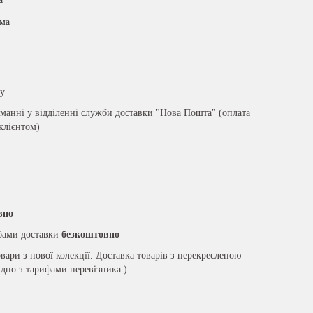
има
ру
анні у відділенні служби доставки "Нова Пошта" (оплата
 клієнтом)
вно
жбами доставки
безкоштовно
вари з нової колекції. Доставка товарів з перекресленою
ідно з тарифами перевізника.)