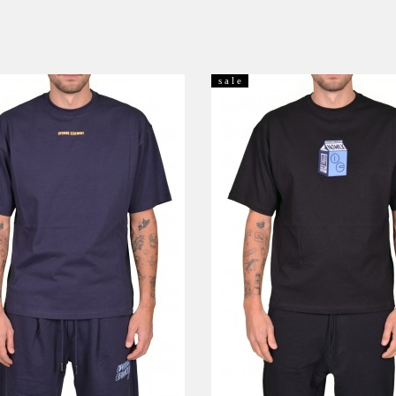
s a l e