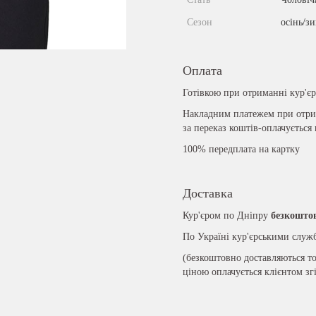
Сезон
осінь/з
Оплата
Готівкою при отриманні кур'є
Накладним платежем при отрим
за переказ коштів-оплачується
100% передплата на картку
Доставка
Кур'єром по Дніпру
безкошто
По Україні кур'єрськими слу
(безкоштовно доставляються то
ціною оплачується клієнтом зг