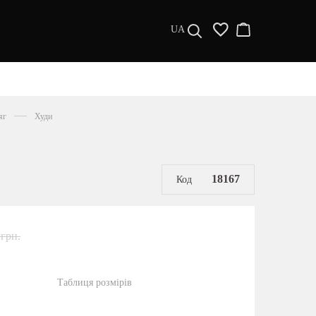
UA
ДИЗАЙНЕРИ
s a l e
яг
Худи
МУЖЧИНАМ
ЖЕНЩИНАМ
РАСПРОДАЖА
18167
Код
 грн.
Таблиця розмірів