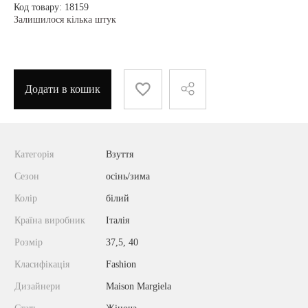
Код товару: 18159
Залишилося кілька штук
Додати в кошик
Категорія
Взуття
Сезон
осінь/зима
Колір
білий
Країна виробник
Італія
Розмір
37,5, 40
Класифікація
Fashion
Дизайнери
Maison Margiela