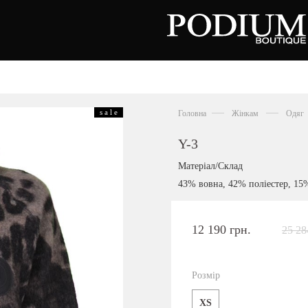
зуття
Аксесуари
Сумки
s a l e
Головна
Жінкам
Одяг
алетки
осоніжки
отильйони
Y-3
еревики
отфорди
Матеріал/Склад
еди
росівки
43% вовна, 42% поліестер, 15
офери
окасини
антолети
або
12 190 грн.
25 28
андалії
оботи
Київська область,
ланці
с. Ходосівка, Обухівське щосе 2
уфлі
Розмір
+38 096 704 07 07
льопанці
XS
Подивитись на карті