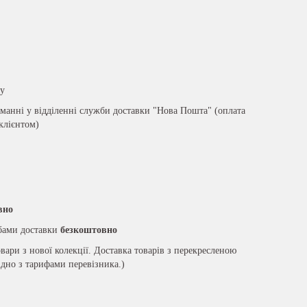
ру
анні у відділенні служби доставки "Нова Пошта" (оплата
 клієнтом)
вно
жбами доставки
безкоштовно
вари з нової колекції. Доставка товарів з перекресленою
ідно з тарифами перевізника.)