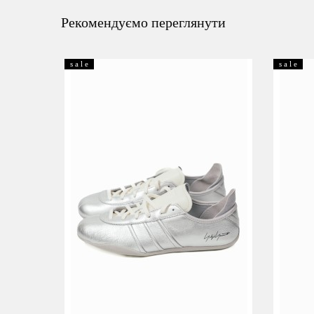
Рекомендуємо переглянути
s a l e
s a l e