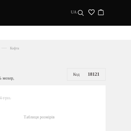
UA
ДИЗАЙНЕРИ
s a l e
Кофта
МУЖЧИНАМ
ЖЕНЩИНАМ
РАСПРОДАЖА
18121
Код
% мохер,
4 грн.
Таблиця розмірів