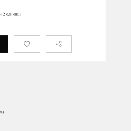
и 2 одиниці
има