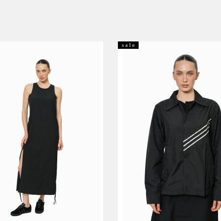
s a l e