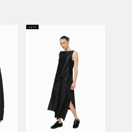
s a l e