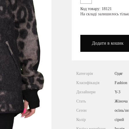
Код товару: 18121
podium_outlet_kiev
На складі залишилось тільк
Додати в кошик
Категорія
Одяг
Класифікація
Fashion
Дизайнери
Y-3
Стать
Жіноча
Сезон
осінь/з
Колір
сірий
Країна виробник
Італія