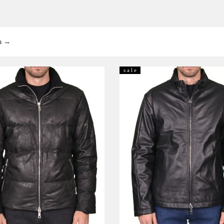
podium_outlet_kiev
а
→
s a l e