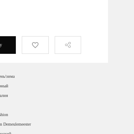
у
ень/зима
рный
алия
shion
n Demeulemeester
нский