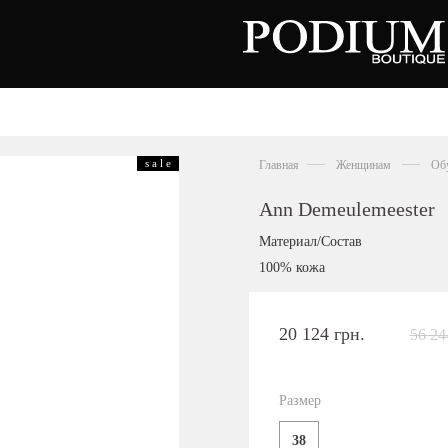
вь
Аксессуары
Сумки
s a l e
Главная
Женщинам
Об
тки
ножки
льоны
Ann Demeulemeester
нки
орды
Материал/Состав
совки
100% кожа
ры
сины
олеты
20 124 грн.
56 24
алии
ги
Киевская область,
цы
с. Ходосовка, Обуховское щоссе 2
и
ТЦ Аутлет "Мануфактура"
Размер
анцы
+38 096 704 07 07
38