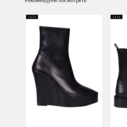
Рекомендуем посмотреть
s a l e
s a l e