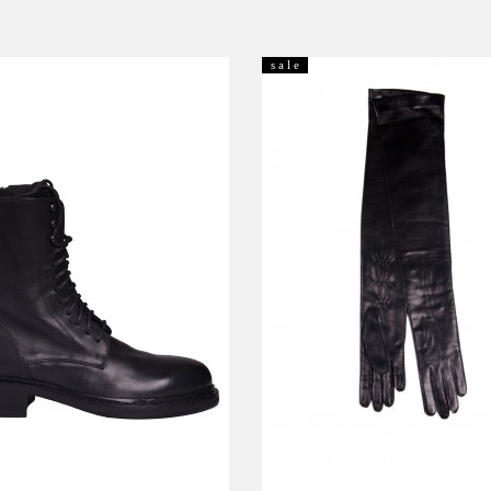
s a l e