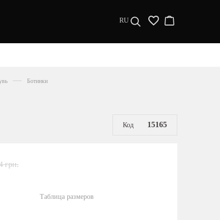
RU
ДИЗАЙНЕРЫ
s a l e
увь
Ботинки
МУЖЧИНАМ
ЖЕНЩИНАМ
РАСПРОДАЖА
15165
Код
4 грн.
Таблица размеров