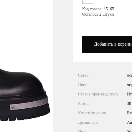
Посмотреть на карте
Код товара: 15165
Осталось 2 штуки
podium_outlet_kiev
Добавить в корзин
Сезон
ос
Цвет
че
Страна производитель
Ит
Размер
38
Классификация
Fa
Дизайнеры
An
Пол
Же