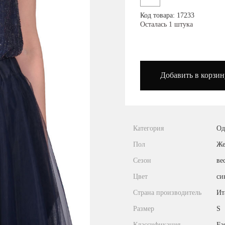
Посмотреть на карте
Код товара: 17233
Осталась 1 штука
podium_outlet_kiev
Добавить в корзин
Категория
Од
Пол
Же
Сезон
ве
Цвет
си
Страна производитель
Ит
Размер
S
Классификация
Fa