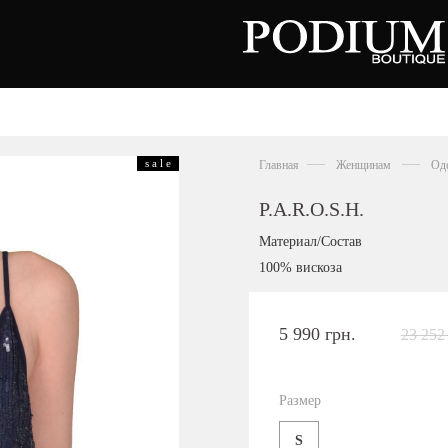
вь
Аксессуары
Сумки
s a l e
Главная
Женщинам
Од
тки
ножки
льоны
P.A.R.O.S.H.
нки
орды
Материал/Состав
совки
100% вискоза
ры
сины
олеты
5 990 грн.
23 252
алии
ги
Киевская область,
цы
с. Ходосовка, Обуховское щоссе 2
и
ТЦ Аутлет "Мануфактура"
Размер
анцы
+38 096 704 07 07
S