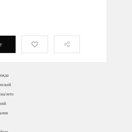
у
ежда
нский
сна/лето
ний
алия
shion