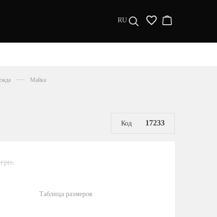
RU
ДИЗАЙНЕРЫ
s a l e
ежда
Майка
МУЖЧИНАМ
ЖЕНЩИНАМ
РАСПРОДАЖА
17233
Код
 грн.
Таблица размеров