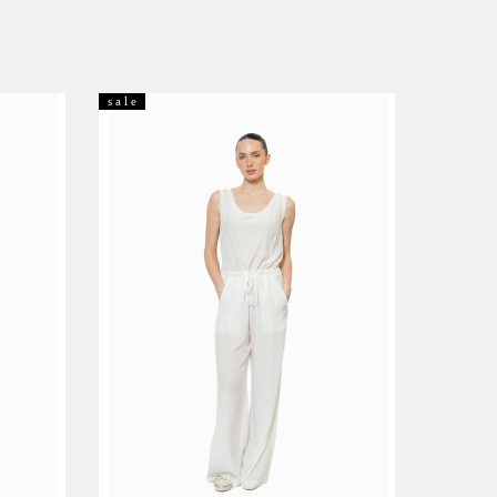
s a l e