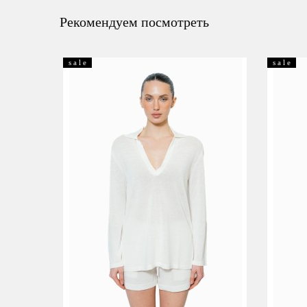
Рекомендуем посмотреть
s a l e
s a l e