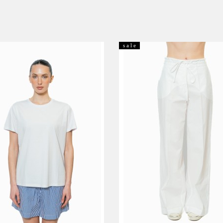
s a l e