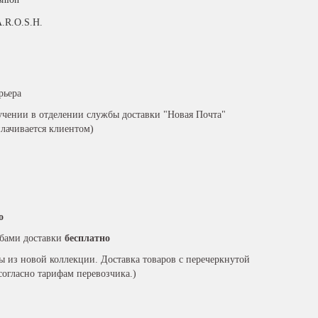
A.R.O.S.H.
рьера
чении в отделении службы доставки "Новая Почта"
плачивается клиентом)
о
бами доставки
бесплатно
ры из новой коллекции. Доставка товаров с перечеркнутой
согласно тарифам перевозчика.)