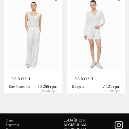
P.A.R.O.S.H.
P.A.R.O.S.H.
Комбинезон
18 266 грн.
Шорты
7 121 грн.
30 444 грн.
11 868 грн.
О нас
ДИЗАЙНЕРЫ
Гарантия
МУЖЧИНАМ