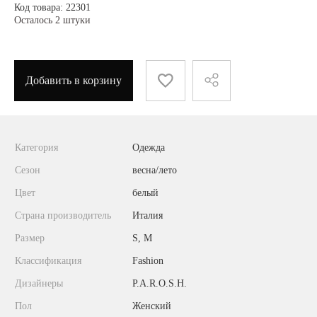
Код товара: 22301
Осталось 2 штуки
Добавить в корзину
Категория
Одежда
Сезон
весна/лето
Цвет
белый
Страна производитель
Италия
Размер
S, M
Классификация
Fashion
Дизайнеры
P.A.R.O.S.H.
Пол
Женский