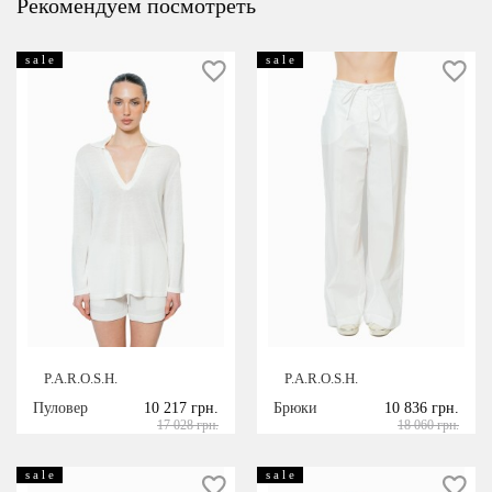
Рекомендуем посмотреть
s a l e
s a l e
P.A.R.O.S.H.
P.A.R.O.S.H.
Пуловер
10 217 грн.
Брюки
10 836 грн.
17 028 грн.
18 060 грн.
s a l e
s a l e