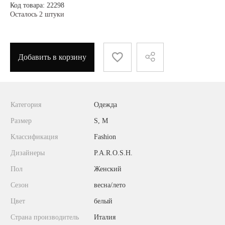
Код товара: 22298
Осталось 2 штуки
Добавить в корзину
Категория
Одежда
Размер
S, M
Классификация
Fashion
Дизайнеры
P.A.R.O.S.H.
Пол
Женский
Сезон
весна/лето
Цвет
белый
Страна производитель
Италия