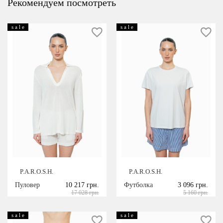
Рекомендуем посмотреть
s a l e
s a l e
P.A.R.O.S.H.
P.A.R.O.S.H.
Пуловер
10 217 грн.
Футболка
3 096 грн.
17 028 грн.
5 160 грн.
s a l e
s a l e