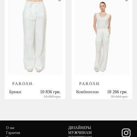
P.A.R.O.S.H.
P.A.R.O.S.H.
Брюки
10 836 грн.
Комбинезон
18 266 грн.
18 060 грн.
30 444 грн.
О нас
ДИЗАЙНЕРЫ
Гарантия
МУЖЧИНАМ