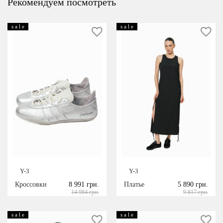
Рекомендуем посмотреть
s a l e
s a l e
Y-3
Y-3
Кроссовки
8 991 грн.
Платье
5 890 грн.
14 984 грн.
9 817 грн.
s a l e
s a l e