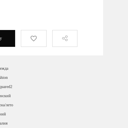
у
ежда
shion
quared2
нский
сна/лето
ний
алия