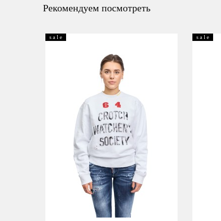
Рекомендуем посмотреть
s a l e
s a l e