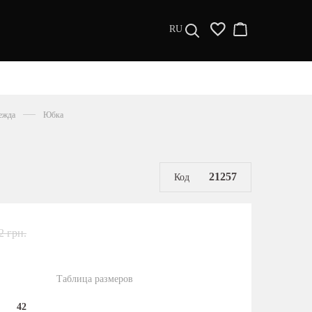
RU
ДИЗАЙНЕРЫ
s a l e
ежда
Юбка
МУЖЧИНАМ
ЖЕНЩИНАМ
РАСПРОДАЖА
21257
Код
2 грн.
Таблица размеров
42