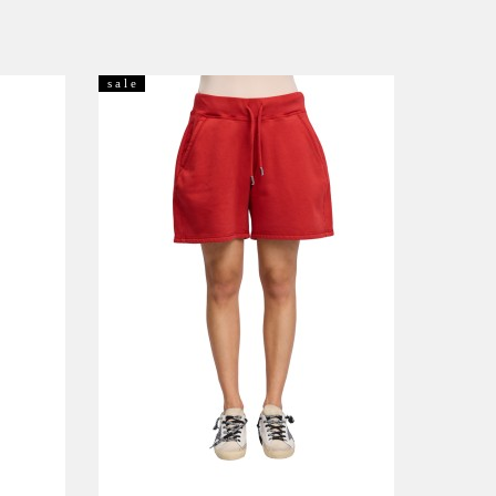
s a l e