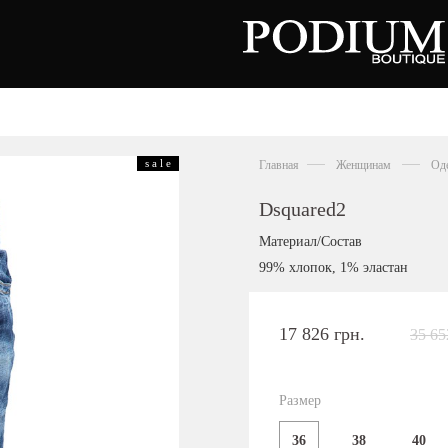
вь
Аксессуары
Сумки
s a l e
Главная
Женщинам
Од
тки
ножки
льоны
Dsquared2
нки
орды
Материал/Состав
совки
99% хлопок, 1% эластан
ры
сины
олеты
17 826 грн.
35 65
алии
ги
Киевская область,
цы
с. Ходосовка, Обуховское щоссе 2
и
ТЦ Аутлет "Мануфактура"
Размер
анцы
+38 096 704 07 07
36
38
40