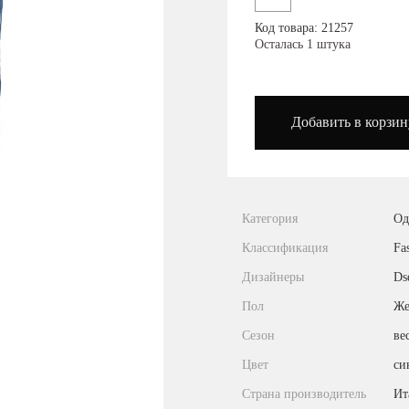
Посмотреть на карте
Код товара: 21257
Осталась 1 штука
podium_outlet_kiev
Добавить в корзин
Категория
Од
Классификация
Fa
Дизайнеры
Ds
Пол
Же
Сезон
ве
Цвет
си
Страна производитель
Ит