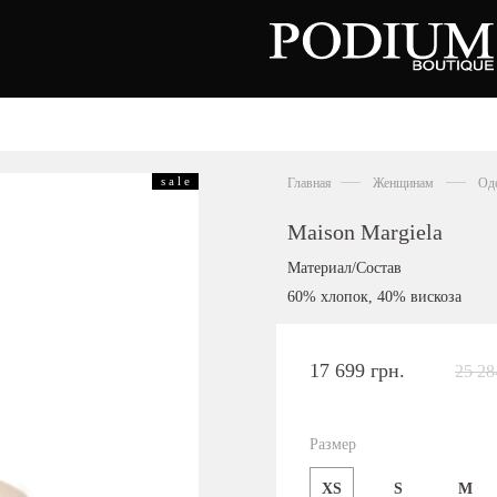
вь
Аксессуары
Сумки
s a l e
Главная
Женщинам
Од
тки
ножки
льоны
Maison Margiela
нки
орды
Материал/Состав
совки
60% хлопок, 40% вискоза
ры
сины
олеты
17 699 грн.
25 28
алии
ги
Киевская область,
цы
с. Ходосовка, Обуховское щоссе 2
и
ТЦ Аутлет "Мануфактура"
Размер
анцы
+38 096 704 07 07
XS
S
M