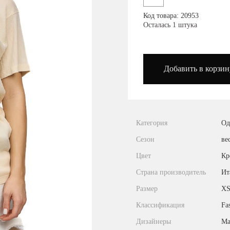
Посмотреть на карте
Код товара: 20953
Осталась 1 штука
podium_outlet_kiev
Добавить в корзин
Категория
Од
Сезон
ве
Цвет
Кр
Страна производитель
Ит
Размер
XS
Классификация
Fa
Дизайнеры
Ma