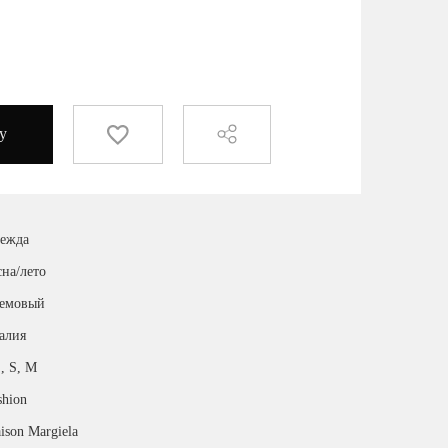
у
ежда
сна/лето
емовый
алия
, S, M
shion
ison Margiela