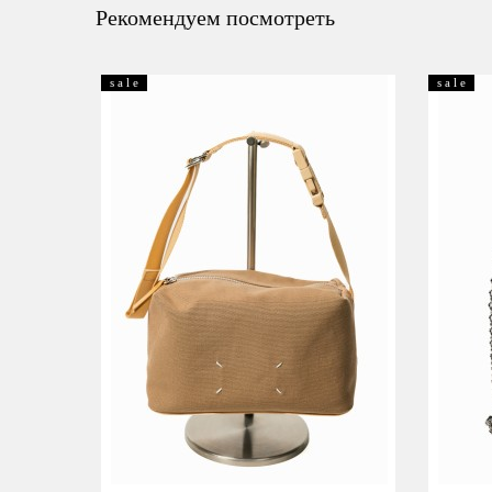
Рекомендуем посмотреть
s a l e
s a l e