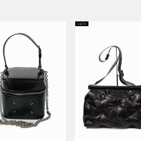
s a l e