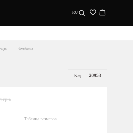
RU
ДИЗАЙНЕРЫ
s a l e
ежда
Футболка
МУЖЧИНАМ
ЖЕНЩИНАМ
РАСПРОДАЖА
20953
Код
4 грн.
Таблица размеров