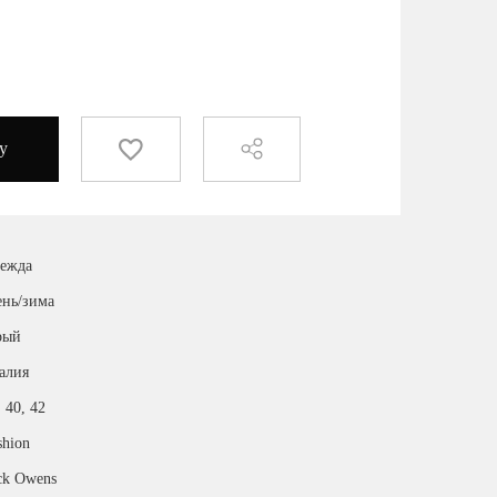
у
ежда
ень/зима
рый
алия
, 40, 42
shion
ck Owens