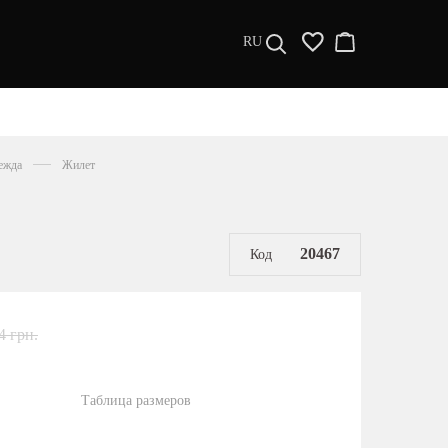
RU
ДИЗАЙНЕРЫ
s a l e
ежда
Жилет
МУЖЧИНАМ
ЖЕНЩИНАМ
РАСПРОДАЖА
20467
Код
4 грн.
Таблица размеров