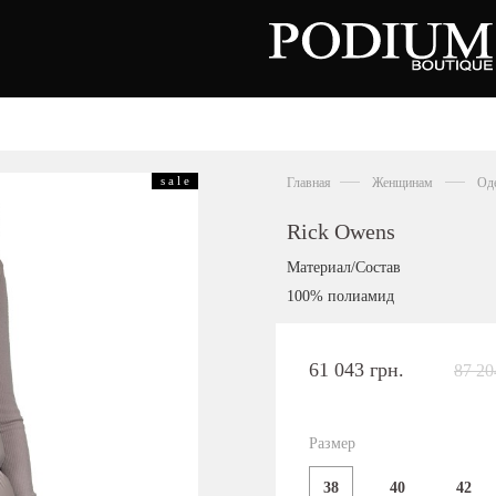
вь
Аксессуары
Сумки
s a l e
Главная
Женщинам
Од
тки
ножки
льоны
Rick Owens
нки
орды
Материал/Состав
совки
100% полиамид
ры
сины
олеты
61 043 грн.
87 20
алии
ги
Киевская область,
цы
с. Ходосовка, Обуховское щоссе 2
и
ТЦ Аутлет "Мануфактура"
Размер
анцы
+38 096 704 07 07
38
40
42