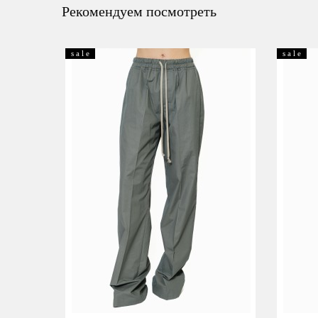
Рекомендуем посмотреть
s a l e
s a l e