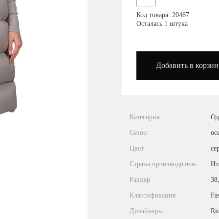
Посмотреть на карте
Код товара: 20467
Осталась 1 штука
podium_outlet_kiev
Добавить в корзин
Категория
Од
Сезон
ос
Цвет
се
Страна производитель
Ит
Размер
38
Классификация
Fa
Дизайнеры
Ri