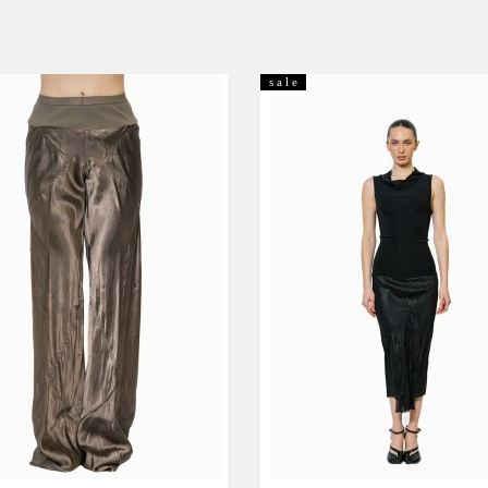
s a l e