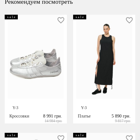
Рекомендуем посмотреть
s a l e
s a l e
Y-3
Y-3
Кроссовки
8 991 грн.
Платье
5 890 грн.
14 984 грн.
9 817 грн.
s a l e
s a l e