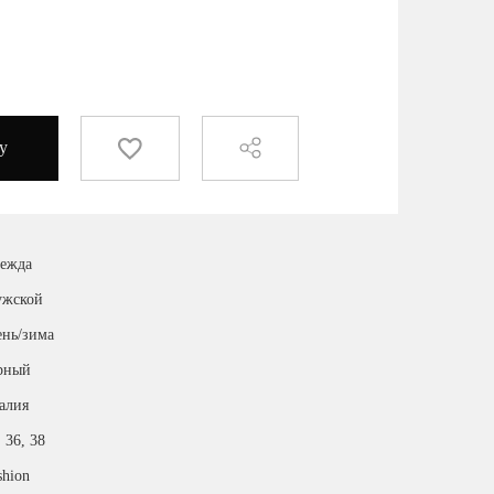
у
ежда
жской
ень/зима
рный
алия
, 36, 38
shion