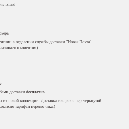
one Island
рьера
чении в отделении службы доставки "Новая Почта"
плачивается клиентом)
о
бами доставки
бесплатно
ры из новой коллекции. Доставка товаров с перечеркнутой
согласно тарифам перевозчика.)