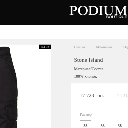
вь
Аксессуары
Сумки
s a l e
Главная
Мужчинам
Од
тки
ножки
льоны
Stone Island
нки
орды
Материал/Состав
совки
100% хлопок
ры
сины
олеты
17 723 грн.
25 31
алии
ги
Киевская область,
цы
с. Ходосовка, Обуховское щоссе 2
и
ТЦ Аутлет "Мануфактура"
Размер
анцы
+38 096 704 07 07
33
36
38