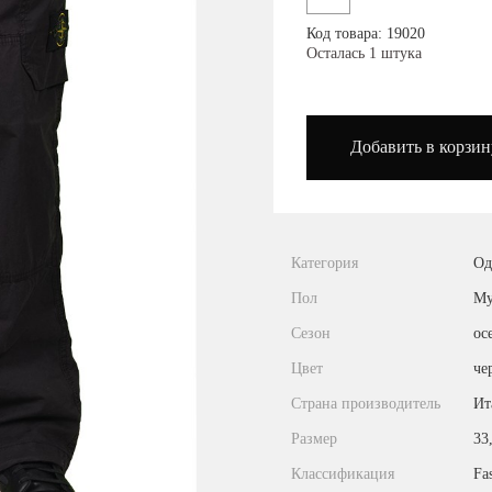
Посмотреть на карте
Код товара: 19020
Осталась 1 штука
podium_outlet_kiev
Добавить в корзин
Категория
Од
Пол
Му
Сезон
ос
Цвет
че
Страна производитель
Ит
Размер
33
Классификация
Fa