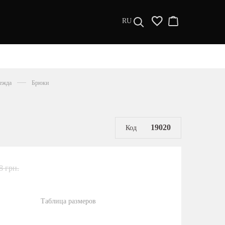
RU
ДИЗАЙНЕРЫ
s a l e
ежда
Брюки
МУЖЧИНАМ
ЖЕНЩИНАМ
РАСПРОДАЖА
19020
Код
8 грн.
Таблица размеров