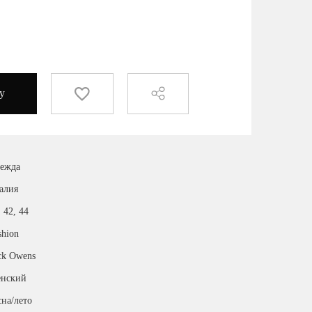
у
ежда
алия
, 42, 44
shion
ck Owens
нский
сна/лето