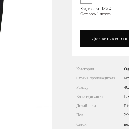
Посмотреть на карте
Код товара: 18704
Осталась 1 штука
podium_outlet_kiev
Добавить в корзин
Категория
Од
Страна производитель
Ит
Размер
40
Классификация
Fa
Дизайнеры
Ri
Пол
Же
Сезон
ве