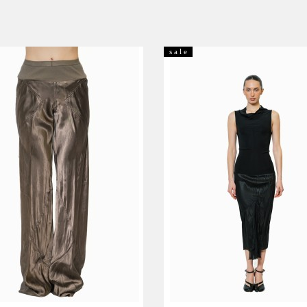
s a l e