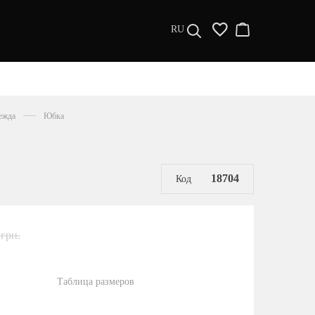
RU
ДИЗАЙНЕРЫ
s a l e
ежда
Юбка
МУЖЧИНАМ
ЖЕНЩИНАМ
РАСПРОДАЖА
18704
Код
 грн.
Таблица размеров