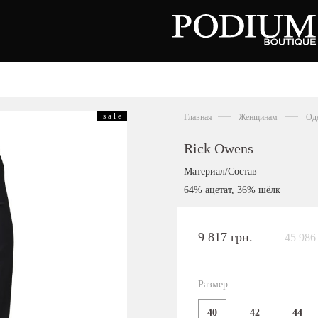
вь
Аксессуары
Сумки
s a l e
Главная
Женщинам
Од
тки
ножки
льоны
Rick Owens
нки
орды
Материал/Состав
совки
64% ацетат, 36% шёлк
ры
сины
олеты
9 817 грн.
45 986
алии
ги
Киевская область,
цы
с. Ходосовка, Обуховское щоссе 2
и
ТЦ Аутлет "Мануфактура"
Размер
анцы
+38 096 704 07 07
40
42
44