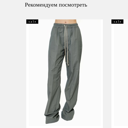
Рекомендуем посмотреть
s a l e
s a l e