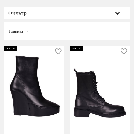
время — в период новогодних
праздников, когда загадываются и
Фильтр
сбываются самые заветные мечты — 29
декабря 1959 года в бельгийском городке
Варегем.
КАТЕГОРИИ
Будучи творческим ребенком Анн
Главная
→
заканчивает художественную школу в
Брюгге. После окончания школы, она в
19 лет поступает в известную
Мужчинам
Королевскую академию изящных
s a l e
s a l e
искусств в Антверпене (Royal Academy of
Женщинам
Fine Arts), где с 1978 по 1981 года
обучается дизайну. В 1982 году, спустя
год после окончания академии, Анн
Распродажа
удостаивается награды «Золотое
веретено» (Gouden Spoel), которая
вручается молодым перспективным
дизайнерам.
ЦЕНА
Первое время после окончания
Королевской академии Анн была
вольным художником, разрабатывая для
различных марок коллекции высокой
моды.
В академии Анн попадает в группу
талантливых молодых дизайнеров.
РАЗМЕР
Вместе они создают коллекцию, которую
в 1987 году представляют в Лондоне на
British Designer Show. Чтобы принять